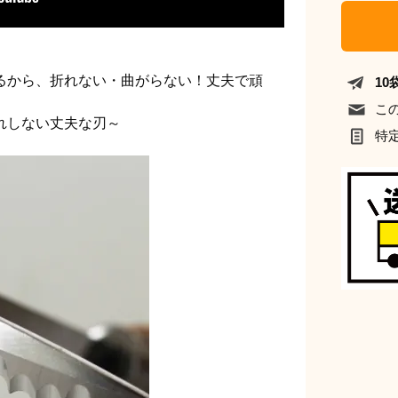
るから、折れない・曲がらない！丈夫で頑
1
こ
れしない丈夫な刃～
特