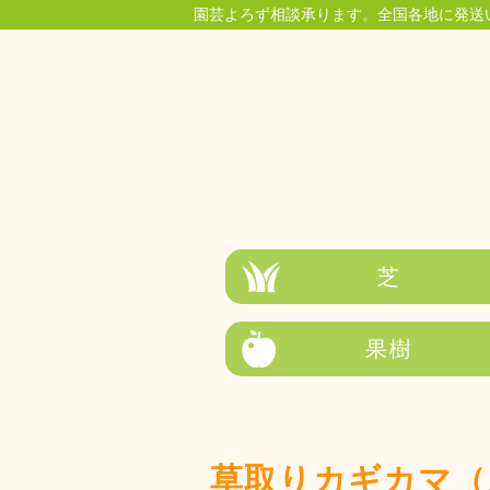
園芸よろず相談承ります。全国各地に発送
芝
果樹
草取りカギカマ（