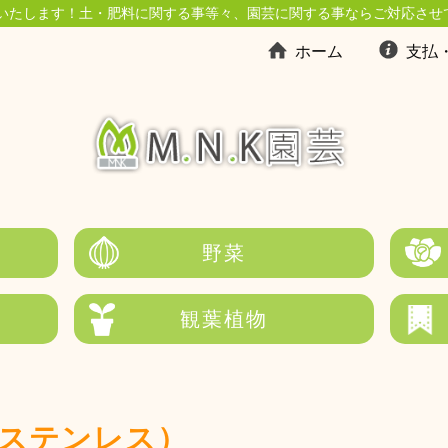
いたします！土・肥料に関する事等々、園芸に関する事ならご対応させ
ホーム
支払
野菜
観葉植物
ステンレス）