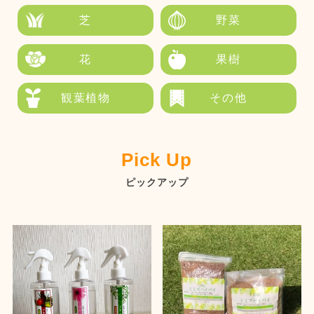
芝
野菜
花
果樹
観葉植物
その他
Pick Up
ピックアップ