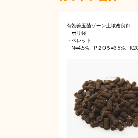
有効善玉菌ゾーン土壌改良剤
・ポリ袋
・ペレット
N=4.5%、P２O５=3.5%、K2O