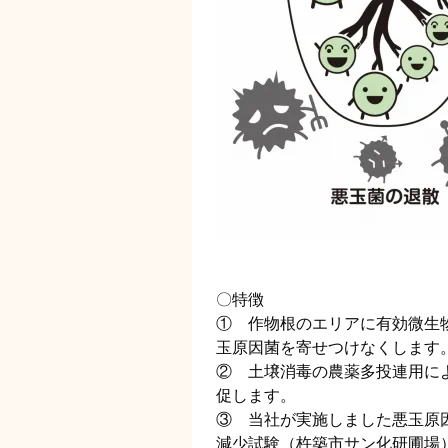
〇特徴
① 作物根のエリアに有効微生
玉原因菌を寄せつけなくします
② 土壌消毒の農薬多投連用に
促します。
③ 当社が実施しました悪玉原
減少試験（杵築市サン化研圃場