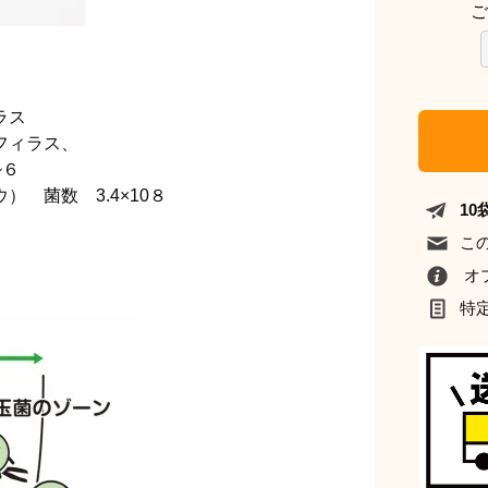
ご
ラス
フィラス、
~６
 菌数 3.4×10８
1
こ
オ
特