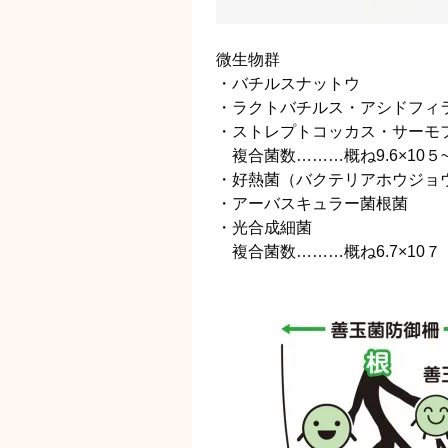
微生物群
・バチルスナットウ
・ラクトバチルス・アシドフィ
・ストレプトコッカス・サーモ
複合菌数………概ね9.6×10５
・好熱菌（バクテリアホウジョウ）
・アーバスキュラー菌根菌
・光合成細菌
複合菌数………概ね6.7×10７