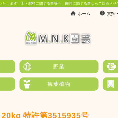
いたします！土・肥料に関する事等々、園芸に関する事ならご対応させ
ホーム
支払
野菜
観葉植物
0kg 特許第3515935号