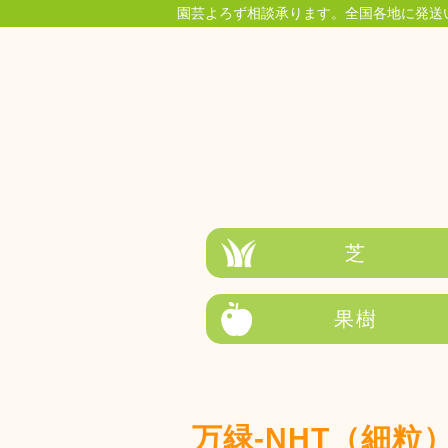
園芸よろず相談承ります。全国各地に発送
芝
果樹
万緑-NHT（細粒）2