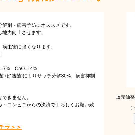
分解剤・病害予防にオススメです。
し地力向上させます。
、病虫害に強くなります。
！
O=7% CaO=14%
菌+好熱菌)によりサッチ分解80%、病害抑制
販売価
はできません。
み・コンビニからの決済でよろしくお願い致
ご
チラ＞＞