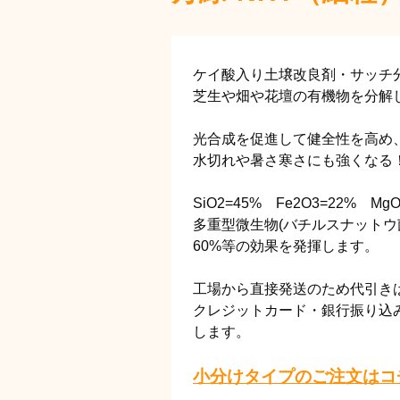
ケイ酸入り土壌改良剤・サッチ
芝生や畑や花壇の有機物を分解
光合成を促進して健全性を高め
水切れや暑さ寒さにも強くなる
SiO2=45% Fe2O3=22% Mg
多重型微生物(バチルスナットウ
60%等の効果を発揮します。
工場から直接発送のため代引き
クレジットカード・銀行振り込
します。
小分けタイプのご注文はコ