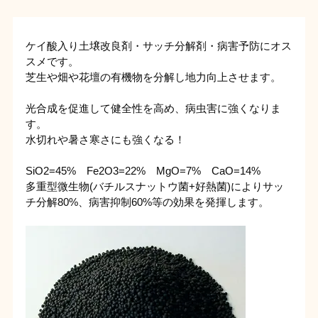
ケイ酸入り土壌改良剤・サッチ分解剤・病害予防にオス
スメです。
芝生や畑や花壇の有機物を分解し地力向上させます。
光合成を促進して健全性を高め、病虫害に強くなりま
す。
水切れや暑さ寒さにも強くなる！
SiO2=45% Fe2O3=22% MgO=7% CaO=14%
多重型微生物(バチルスナットウ菌+好熱菌)によりサッ
チ分解80%、病害抑制60%等の効果を発揮します。