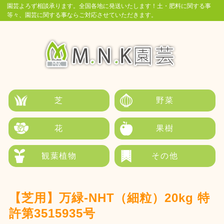
園芸よろず相談承ります。全国各地に発送いたします！土・肥料に関する事
等々、園芸に関する事ならご対応させていただきます。
芝
野菜
花
果樹
観葉植物
その他
【芝用】万緑-NHT（細粒）20kg 特
許第3515935号