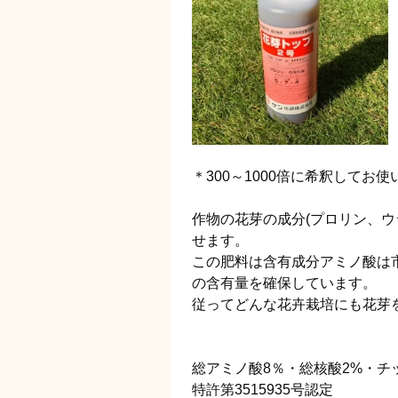
＊300～1000倍に希釈してお
作物の花芽の成分(プロリン、ウ
せます。
この肥料は含有成分アミノ酸は市
の含有量を確保しています。
従ってどんな花卉栽培にも花芽
総アミノ酸8％・総核酸2%・チ
特許第3515935号認定