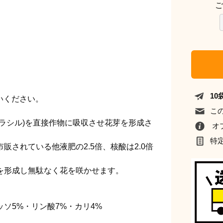
ご
1
使いください。
こ
ラシル)を直接作物に吸収させ花芽を形成さ
オ
特
販されている他液肥の2.5倍、核酸は2.0倍
を形成し無駄なく花を咲かせます。
ッソ5%・リン酸7%・カリ4%